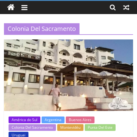
Leve,
Seja
Leve!
Colonia Del Sacramento
América do Sul
Argentina
Buenos Aires
Colonia Del Sacramento
Montevidéu
Punta Del Este
Uruguai