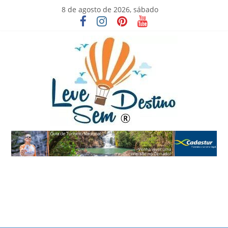
Skip
8 de agosto de 2026, sábado
to
content
Leve
Sem
Destino
Viva