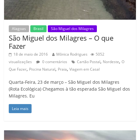
Alagoas
Brasil
São Miguel dos Milagres
São Miguel dos Milagres – O que
Fazer
18 de maio de 2016
Mônica Rodrigues
5052
,
,
visualizações
0 comentários
Cartão Postal
Nordeste
O
,
,
,
Que Fazer
Piscina Natural
Praia
Viagem em Casal
Quarta-Feira, 23 de março – São Miguel dos Milagres
(Rota Ecológica) Chegamos à tão esperada São Miguel dos
Milagres. Eu
Leia mais