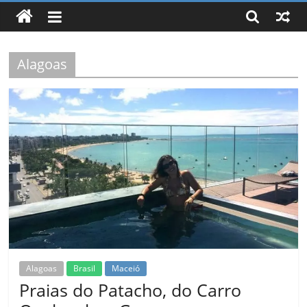
Leve,
Seja
Leve!
Alagoas
Alagoas
Brasil
Maceió
Praias do Patacho, do Carro