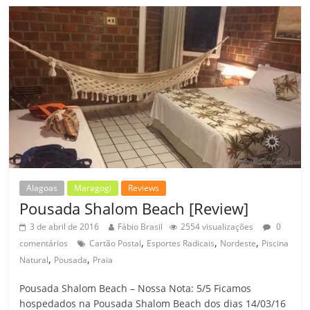
Alagoas
Maragogi
Reviews
Pousada Shalom Beach [Review]
3 de abril de 2016
Fábio Brasil
2554 visualizações
0
,
,
,
comentários
Cartão Postal
Esportes Radicais
Nordeste
Piscina
,
,
Natural
Pousada
Praia
Pousada Shalom Beach – Nossa Nota: 5/5 Ficamos
hospedados na Pousada Shalom Beach dos dias 14/03/16