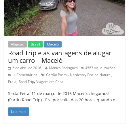
Alagoas
Brasil
Maceió
Road Trip e as vantagens de alugar
um carro – Maceió
6 de abril de 2016
Mônica Rodrigues
4567 visualizações
,
,
,
4 Comentários
Cartão Postal
Nordeste
Piscina Natural
,
,
Praia
Road Trip
Viagem em Casal
Sexta-Feira, 11 de março de 2016 Maceió, chegamos!!
(Partiu Road Trip) Era por volta das 20 horas quando o
Leia mais