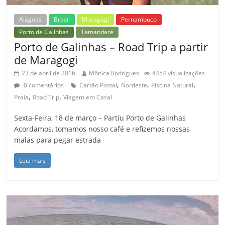
Alagoas
Brasil
Maragogi
Pernambuco
Porto de Galinhas
Tamandaré
Porto de Galinhas – Road Trip a partir
de Maragogi
23 de abril de 2016
Mônica Rodrigues
4454 visualizações
,
,
,
0 comentários
Cartão Postal
Nordeste
Piscina Natural
,
,
Praia
Road Trip
Viagem em Casal
Sexta-Feira, 18 de março – Partiu Porto de Galinhas
Acordamos, tomamos nosso café e refizemos nossas
malas para pegar estrada
Leia mais