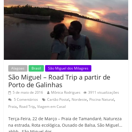
Alagoas
Brasil
São Miguel dos Milagres
São Miguel – Road Trip a partir de
Porto de Galinhas
5 de maio de 2016
Mônica Rodrigues
3911 visualizações
,
,
,
5 Comentários
Cartão Postal
Nordeste
Piscina Natural
,
,
Praia
Road Trip
Viagem em Casal
Terça-Feira, 22 de Março – Praia de Tamandaré, Natureza
na estrada, Rota ecológica, Ousado de Balsa, São Miguel…
ahhh…São Miguel dos