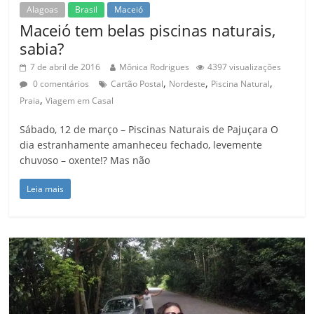
Alagoas
Brasil
Maceió
Maceió tem belas piscinas naturais,
sabia?
7 de abril de 2016
Mônica Rodrigues
4397 visualizações
,
,
,
0 comentários
Cartão Postal
Nordeste
Piscina Natural
,
Praia
Viagem em Casal
Sábado, 12 de março – Piscinas Naturais de Pajuçara O
dia estranhamente amanheceu fechado, levemente
chuvoso – oxente!? Mas não
Leia mais