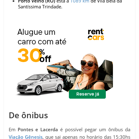
Porto Velho (RO)
está a
1089 km
de Vila Bela da
Santíssima Trindade.
De ônibus
Em
Pontes e Lacerda
é possível pegar um ônibus da
Viação Gênesis
, que sai apenas no horário das 15:30hs