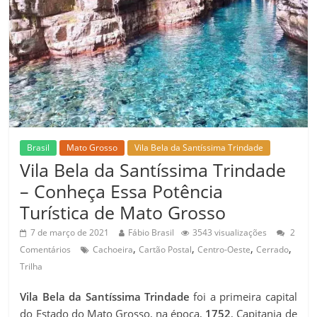
Leve,
Seja
Leve!
Brasil
Mato Grosso
Vila Bela da Santíssima Trindade
Vila Bela da Santíssima Trindade
– Conheça Essa Potência
Turística de Mato Grosso
7 de março de 2021
Fábio Brasil
3543 visualizações
2
,
,
,
,
Comentários
Cachoeira
Cartão Postal
Centro-Oeste
Cerrado
Trilha
Vila Bela da Santíssima Trindade
foi a primeira capital
do Estado do Mato Grosso, na época,
1752
, Capitania de