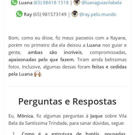
Luana
(65) 98418-1518
|
@luanaguiavilabela
Ray
(65) 981573149 |
@ray.pelo.mundo
Bom, como eu disse, fiz meus passeios com a Rayane,
porém no primeiro dia ela deixou a
Luana
nos guiar e
gente,
ambas são incríveis
, compromissadas,
apaixonadas pelo que fazem.
Tiram ainda belíssimas
fotos. Inclusive, algumas dessas foram
feitas e cedidas
pela Luana
.
Perguntas e Respostas
Eu,
Mônica
, fiz algumas perguntas à
Jaque
sobre Vila
Bela da Santíssima Trindade, para sanar dúvidas, segue:
Como é a estrutura de hotéis, pousadas,