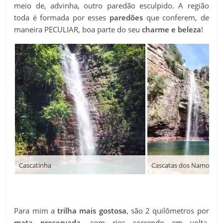
meio de, advinha, outro paredão esculpido. A região
toda é formada por esses
paredões
que conferem, de
maneira PECULIAR, boa parte do seu
charme e beleza
!
Cascatinha
Para mim a
trilha mais gostosa
, são 2 quilômetros por
mata preservada
, com rios correndo em volta,