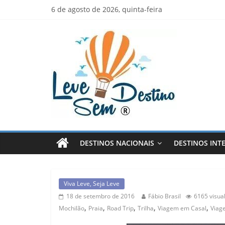
Skip
6 de agosto de 2026, quinta-feira
to
content
Leve
Sem
Destino
Viva
Leve,
Seja
DESTINOS NACIONAIS
DESTINOS INT
Leve!
Viva Leve, Seja Leve
18 de setembro de 2016
Fábio Brasil
6165 visua
,
,
,
,
,
Mochilão
Praia
Road Trip
Trilha
Viagem em Casal
Viag